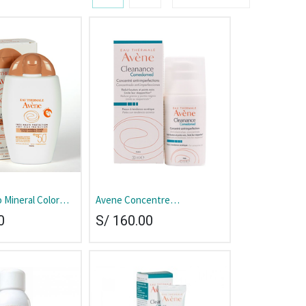
 Mineral Color
Avene Concentre
 ml
Comedomed Cleanance Tubo
0
S/
160.00
30 ml