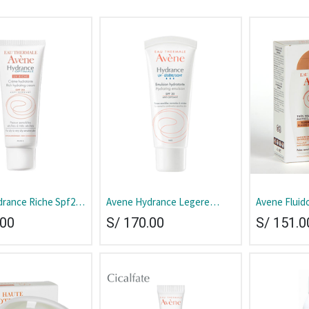
rance Riche Spf20
Avene Hydrance Legere
Avene Fluido
Tubo 40 ml
Spf30 Emulsion Tubo 40 ml
50+ Tubo 40
.00
S/
170.00
S/
151.0