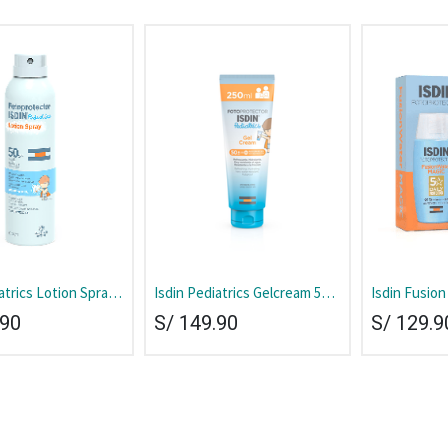
atrics Lotion Spray
Isdin Pediatrics Gelcream 50+
Isdin Fusion
Tubo 250 ml
.90
S/
149.90
S/
129.9